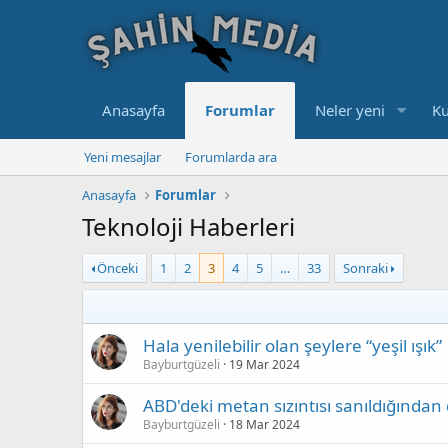
Anasayfa
Forumlar
Neler yeni
Ku
Yeni mesajlar
Forumlarda ara
Anasayfa
Forumlar
Teknoloji Haberleri
Önceki
1
2
3
4
5
…
33
Sonraki
Hala yenilebilir olan şeylere “yeşil ışık”
Bayburtgüzeli
19 Mar 2024
ABD'deki metan sızıntısı sanıldığından
Bayburtgüzeli
18 Mar 2024