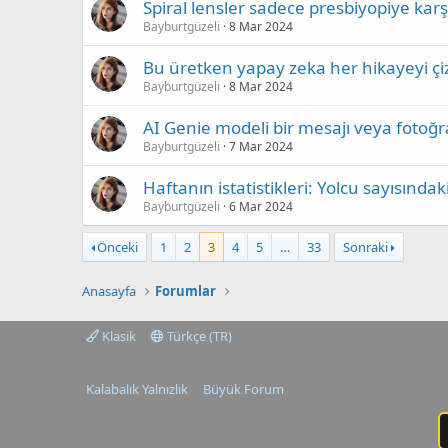
Spiral lensler sadece presbiyopiye kar
Bayburtgüzeli
8 Mar 2024
Bu üretken yapay zeka her hikayeyi ç
Bayburtgüzeli
8 Mar 2024
AI Genie modeli bir mesajı veya foto
Bayburtgüzeli
7 Mar 2024
Haftanın istatistikleri: Yolcu sayısında
Bayburtgüzeli
6 Mar 2024
Önceki
1
2
3
4
5
…
33
Sonraki
Anasayfa
Forumlar
Klasik
Türkçe (TR)
Kalabalık Yalnızlık
Büyük Forum