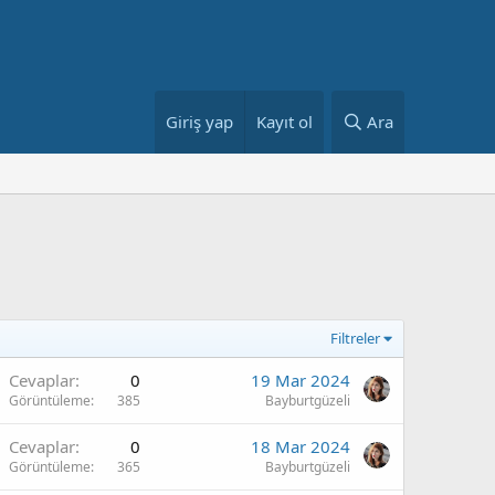
Giriş yap
Kayıt ol
Ara
Filtreler
Cevaplar
0
19 Mar 2024
Görüntüleme
385
Bayburtgüzeli
Cevaplar
0
18 Mar 2024
Görüntüleme
365
Bayburtgüzeli