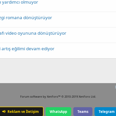
şı yardımcı olmuyor
izgi romana dönüştürüyor
ğrafı video oyununa dönüştürüyor
ki artış eğilimi devam ediyor
Forum software by XenForo™
© 2010-2019 XenForo Ltd.
📢
Reklam ve İletişim
WhatsApp
Teams
Telegram