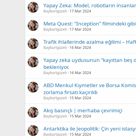
Yapay Zeka: Model, robotların insanla
Bayburtgüzeli
17 Mar 2024
Meta Quest: “Inception” filmindeki gibi 
Bayburtgüzeli
17 Mar 2024
Trafik ihlallerinde azalma eğilimi – Haft
Bayburtgüzeli
16 Mar 2024
Yapay zeka uydusunun “kayıttan beş d
bekleniyor.
Bayburtgüzeli
16 Mar 2024
ABD Menkul Kıymetler ve Borsa Komisy
zorlama fırsatı kaçırıldı
Bayburtgüzeli
15 Mar 2024
Akış basınçlı | merhaba çevrimiçi
Bayburtgüzeli
15 Mar 2024
Antarktika ile Jeopolitik: Çin yeni ista
Bayburtgüzeli
15 Mar 2024