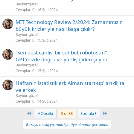
Bayburtgüzeli
Cevaplar
0
16 Şub 2024
MIT Technology Review 2/2024: Zamanımızın
büyük krizleriyle nasıl başa çıkılır?
Bayburtgüzeli
Cevaplar
0
15 Şub 2024
“Sen dost canlısı bir sohbet robotusun”:
GPT'mizde doğru ve yanlış giden şeyler
Bayburtgüzeli
Cevaplar
0
15 Şub 2024
Haftanın istatistikleri: Alman start-up'ları dijital
ve erkek
Bayburtgüzeli
Cevaplar
0
14 Şub 2024
First
Last
Önceki
5 of 33
Sonraki
Buraya mesaj yazmak için üye olmanız gereklidir.