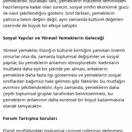
yemeklerdir. Buradaki fark, yemeklerin malzeme temininden
hazırlanışına kadar olan sürecin, sosyal sınıfın ekonomik gücü
ile nasıl şekillendiğini gösterir. Sınıf farkları, yemeklerin
yalnızca besin değeri değil, aynı zamanda kültürel değerleri
üzerinde de büyük bir etkiye sahiptir.
Sosyal Yapılar ve Yöresel Yemeklerin Geleceği
Yöresel yemekler, Elazığ’ın kültürel kimliğini yansıtan önemli
unsurlar olsa da, zamanla toplumsal değişimler ve sosyal
yapılar, bu yemeklerin anlamını dönüştürebilir. Kadınların
mutfakta daha eşit bir şekilde yer alması, erkeklerin
yemeklere daha fazla ilgi göstermesi ve yemeklerin sosyal
sınıflardan bağımsız hale gelmesi gibi faktörler, bu mutfağın
evrimini şekillendirebilir. Aynı zamanda, yemeklerin daha
çeşitli toplumsal gruplar tarafından benimsenmesi, bu
yemeklerin anlamının daha evrensel bir boyut kazanmasına
olanak tanıyacaktır.
Forum Tartışma Soruları
Elazığ mutfağındaki toplumsal cinsiyet rollerinin değişmesi,