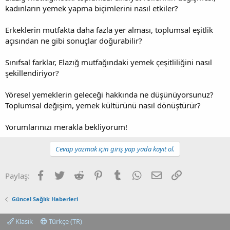
kadınların yemek yapma biçimlerini nasıl etkiler?
Erkeklerin mutfakta daha fazla yer alması, toplumsal eşitlik
açısından ne gibi sonuçlar doğurabilir?
Sınıfsal farklar, Elazığ mutfağındaki yemek çeşitliliğini nasıl
şekillendiriyor?
Yöresel yemeklerin geleceği hakkında ne düşünüyorsunuz?
Toplumsal değişim, yemek kültürünü nasıl dönüştürür?
Yorumlarınızı merakla bekliyorum!
Cevap yazmak için giriş yap yada kayıt ol.
Facebook
Twitter
Reddit
Pinterest
Tumblr
WhatsApp
E-posta
Link
Paylaş:
Güncel Sağlık Haberleri
Klasik
Türkçe (TR)