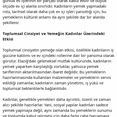
günlük ev işlerinin bir parçası olarak kabul edilir ve büyük
ölçüde ev içi alanla sınırlıdır. Kadınların yemek yapmadaki
rolü, tarihsel olarak daha çok ev içi işleri yansıttığı için, bu
yemeklerin kültürel anlamı da aynı şekilde dar bir alanda
şekillenir.
Toplumsal Cinsiyet ve Yemeğin Kadınlar Üzerindeki
Etkisi
Toplumsal cinsiyetin yemeğe olan etkisi, özellikle kadınların iş
gücüne katılımı ve ev içindeki rollerine dair bir yansıma olarak
görülür. Elazığ’daki geleneksel mutfak kültüründe, kadınların
yemek yaparken karşılaştığı zorluklar, yalnızca yemek
tariflerinin aktarılmasından ibaret değildir. Bu yemeklerin
hazırlanmasında kullanılan malzemeler ve yemeklerin servis
edildiği zamanlar, kadınların zaman yönetimi, iş yükü ve
toplumsal beklentilerle bağlantılıdır.
Kadınlar, genellikle yemekleri daha ayrıntılı, özenli ve zaman
alıcı şekilde hazırlarlar. Yani, sosyal yapılar kadınları sadece
yemek yapmaya değil, aynı zamanda bu yemeklerin sunumu
ve toplumda kabul görmesi için daha fazla çaba harcamaya