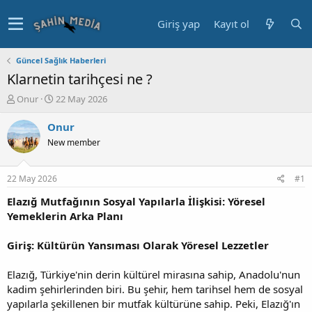
Giriş yap
Kayıt ol
Güncel Sağlık Haberleri
Klarnetin tarihçesi ne ?
K
B
Onur
22 May 2026
o
a
n
ş
Onur
u
l
New member
y
a
u
n
b
g
22 May 2026
#1
a
ı
ş
ç
Elazığ Mutfağının Sosyal Yapılarla İlişkisi: Yöresel
l
t
Yemeklerin Arka Planı
a
a
t
r
Giriş: Kültürün Yansıması Olarak Yöresel Lezzetler
a
i
n
h
Elazığ, Türkiye'nin derin kültürel mirasına sahip, Anadolu'nun
i
kadim şehirlerinden biri. Bu şehir, hem tarihsel hem de sosyal
yapılarla şekillenen bir mutfak kültürüne sahip. Peki, Elazığ'ın