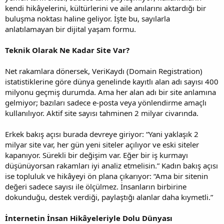
kendi hikâyelerini, kültürlerini ve aile anılarını aktardığı bir
buluşma noktası haline geliyor. İşte bu, sayılarla
anlatılamayan bir dijital yaşam formu.
Teknik Olarak Ne Kadar Site Var?
Net rakamlara dönersek, VeriKaydı (Domain Registration)
istatistiklerine göre dünya genelinde kayıtlı alan adı sayısı 400
milyonu geçmiş durumda. Ama her alan adı bir site anlamına
gelmiyor; bazıları sadece e-posta veya yönlendirme amaçlı
kullanılıyor. Aktif site sayısı tahminen 2 milyar civarında.
Erkek bakış açısı burada devreye giriyor: “Yani yaklaşık 2
milyar site var, her gün yeni siteler açılıyor ve eski siteler
kapanıyor. Sürekli bir değişim var. Eğer bir iş kurmayı
düşünüyorsan rakamları iyi analiz etmelisin.” Kadın bakış açısı
ise topluluk ve hikâyeyi ön plana çıkarıyor: “Ama bir sitenin
değeri sadece sayısı ile ölçülmez. İnsanların birbirine
dokunduğu, destek verdiği, paylaştığı alanlar daha kıymetli.”
İnternetin İnsan Hikâyeleriyle Dolu Dünyası