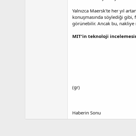
Yalnızca Maersk'te her yıl art
konuşmasında söylediği gibi, fiy
görünebilir. Ancak bu, nakliye m
MIT'in teknoloji incelemes
(gr)
Haberin Sonu