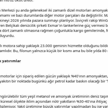
n nitröz oksit üretir.
erkezi şu anda geleneksel iki zamanlı dizel motorları amonyakla
amamı ve bazı durumlarda diğer motor parçaları da değiştirilir. 
neyi 2026 yılında pazara sunmayı planlıyor. İsviçreli rakip WinG
en Belçikalı denizcilik şirketi Exmar'ın tankerlerine güç vermesi
ä da dört zamanlı olmasına rağmen çoğunlukla kargo gemilerinde, 
duyurdu.
lı motora sahip yaklaşık 23.000 geminin hizmette olduğunu bildi
mlıdır. Bu, filonun yalnızca küçük bir kısmı ama bu bile yılda 80
k yatırımlar
 motorlar için sipariş edilen gücün yaklaşık %40'ının amonyakt
r yakıtın bir noktada bugünkü ağır petrol kadar baskın olacağı bir
görülebilir tüm yeşil metanol ve amonyak üretiminin deniz taşımac
küresel ölçekte iklim açısından nötr yakıtların %30-40'ına ihtiyaç
 ilgileniyor. Yakıt üretimine büyük yatırımlar yapılmadan bu işe ya