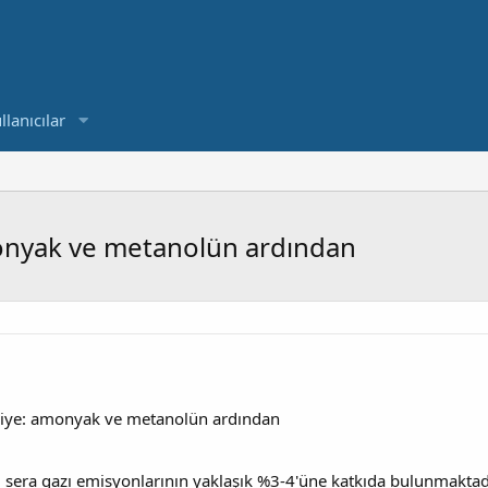
llanıcılar
monyak ve metanolün ardından
kliye: amonyak ve metanolün ardından
ı sera gazı emisyonlarının yaklaşık %3-4'üne katkıda bulunmaktadı