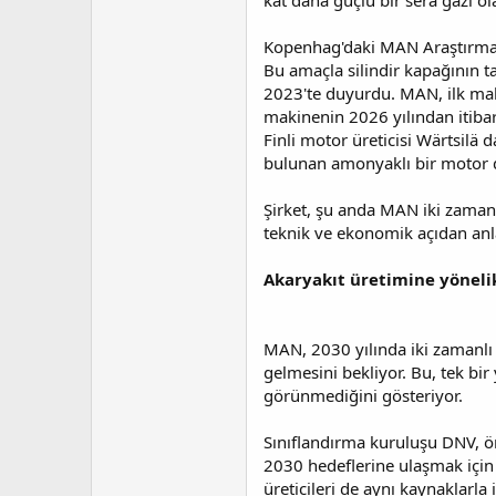
kat daha güçlü bir sera gazı ola
Kopenhag'daki MAN Araştırma M
Bu amaçla silindir kapağının t
2023'te duyurdu. MAN, ilk maki
makinenin 2026 yılından itibar
Finli motor üreticisi Wärtsil
bulunan amonyaklı bir motor 
Şirket, şu anda MAN iki zaman
teknik ve ekonomik açıdan anla
Akaryakıt üretimine yöneli
MAN, 2030 yılında iki zamanlı
gelmesini bekliyor. Bu, tek bi
görünmediğini gösteriyor.
Sınıflandırma kuruluşu DNV, ön
2030 hedeflerine ulaşmak için 
üreticileri de aynı kaynaklarla