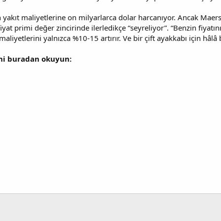
an yakıt maliyetlerine on milyarlarca dolar harcanıyor. Ancak Mae
at primi değer zincirinde ilerledikçe “seyreliyor”. “Benzin fiyatını 
aliyetlerini yalnızca %10-15 artırır. Ve bir çift ayakkabı için hâlâ b
ini buradan okuyun: