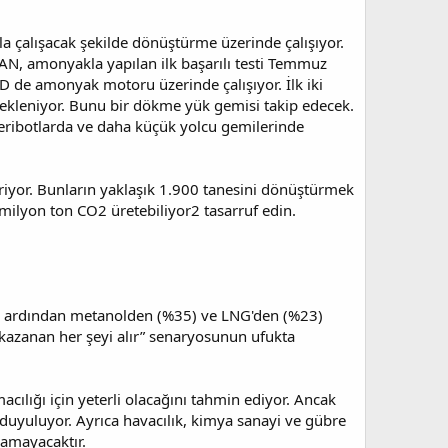
 çalışacak şekilde dönüştürme üzerinde çalışıyor.
MAN, amonyakla yapılan ilk başarılı testi Temmuz
D de amonyak motoru üzerinde çalışıyor. İlk iki
 bekleniyor. Bunu bir dökme yük gemisi takip edecek.
feribotlarda ve daha küçük yolcu gemilerinde
riyor. Bunların yaklaşık 1.900 tanesini dönüştürmek
 milyon ton CO2 üretebiliyor2 tasarruf edin.
an, ardından metanolden (%35) ve LNG'den (%23)
 “kazanan her şeyi alır” senaryosunun ufukta
ılığı için yeterli olacağını tahmin ediyor. Ancak
 duyuluyor. Ayrıca havacılık, kimya sanayi ve gübre
ramayacaktır.