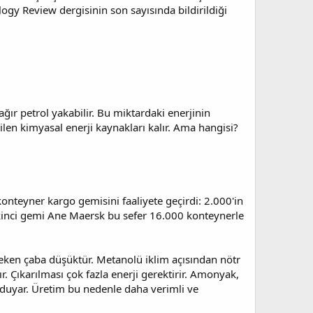
logy Review dergisinin son sayısında bildirildiği
ır petrol yakabilir. Bu miktardaki enerjinin
ilen kimyasal enerji kaynakları kalır. Ama hangisi?
konteyner kargo gemisini faaliyete geçirdi: 2.000'in
ikinci gemi Ane Maersk bu sefer 16.000 konteynerle
reken çaba düşüktür. Metanolü iklim açısından nötr
. Çıkarılması çok fazla enerji gerektirir. Amonyak,
ç duyar. Üretim bu nedenle daha verimli ve