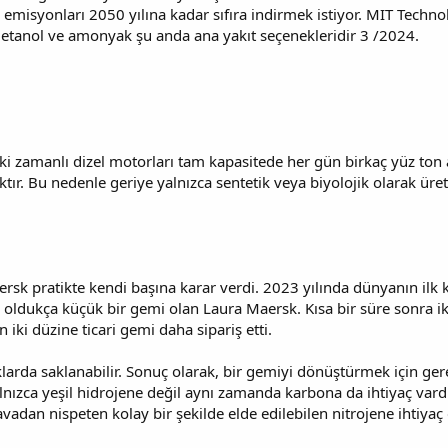
 emisyonları 2050 yılına kadar sıfıra indirmek istiyor. MIT Techno
metanol ve amonyak şu anda ana yakıt seçenekleridir 3 /2024.
i zamanlı dizel motorları tam kapasitede her gün birkaç yüz ton ağ
ır. Bu nedenle geriye yalnızca sentetik veya biyolojik olarak üret
ersk pratikte kendi başına karar verdi. 2023 yılında dünyanın ilk 
n oldukça küçük bir gemi olan Laura Maersk. Kısa bir süre sonra 
 iki düzine ticari gemi daha sipariş etti.
klarda saklanabilir. Sonuç olarak, bir gemiyi dönüştürmek için ge
lnızca yeşil hidrojene değil aynı zamanda karbona da ihtiyaç vardır
avadan nispeten kolay bir şekilde elde edilebilen nitrojene ihtiya