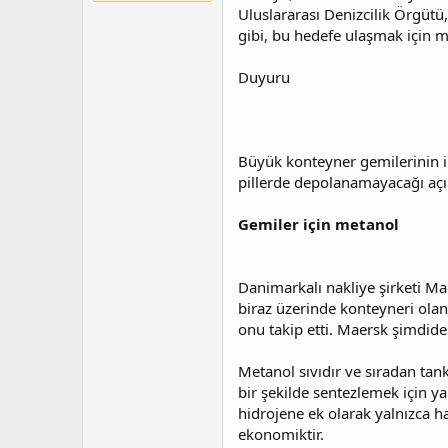
t
r
Uluslararası Denizcilik Örgütü,
a
i
gibi, bu hedefe ulaşmak için 
n
h
i
Duyuru
Büyük konteyner gemilerinin ik
pillerde depolanamayacağı açıkt
Gemiler için metanol
Danimarkalı nakliye şirketi Ma
biraz üzerinde konteyneri ola
onu takip etti. Maersk şimdiden
Metanol sıvıdır ve sıradan tan
bir şekilde sentezlemek için ya
hidrojene ek olarak yalnızca h
ekonomiktir.