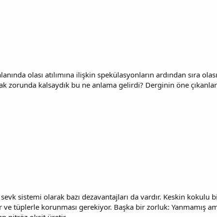
anında olası atılımına ilişkin spekülasyonların ardından sıra olas
k zorunda kalsaydık bu ne anlama gelirdi? Derginin öne çıkanlar
vk sistemi olarak bazı dezavantajları da vardır. Keskin kokulu bi
lar ve tüplerle korunması gerekiyor. Başka bir zorluk: Yanmamış 