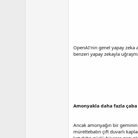
OpenAI'nin genel yapay zeka al
benzeri yapay zekayla uğraşma
Amonyakla daha fazla çaba
Ancak amonyağın bir geminin se
mürettebatın çift duvarlı kap