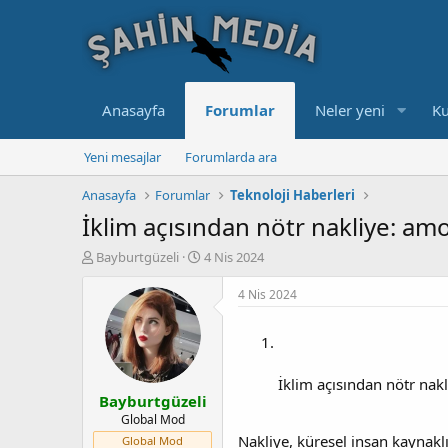
Anasayfa
Forumlar
Neler yeni
Ku
Yeni mesajlar
Forumlarda ara
Anasayfa
Forumlar
Teknoloji Haberleri
İklim açısından nötr nakliye: a
K
B
Bayburtgüzeli
4 Nis 2024
o
a
n
ş
4 Nis 2024
u
l
y
a
u
n
b
g
a
ı
İklim açısından nötr na
Bayburtgüzeli
ş
ç
l
t
Global Mod
a
a
Nakliye, küresel insan kaynakl
Global Mod