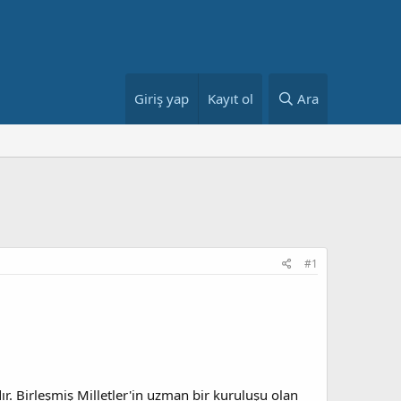
Giriş yap
Kayıt ol
Ara
#1
r. Birleşmiş Milletler'in uzman bir kuruluşu olan