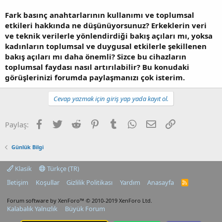
Fark basınç anahtarlarının kullanımı ve toplumsal
etkileri hakkında ne düşünüyorsunuz? Erkeklerin veri
ve teknik verilerle yönlendirdiği bakış açıları mı, yoksa
kadınların toplumsal ve duygusal etkilerle şekillenen
bakış açıları mı daha önemli? Sizce bu cihazların
toplumsal faydası nasıl artırılabilir? Bu konudaki
görüşlerinizi forumda paylaşmanızı çok isterim.
Cevap yazmak için giriş yap yada kayıt ol.
Facebook
Twitter
Reddit
Pinterest
Tumblr
WhatsApp
E-posta
Link
Paylaş:
Günlük Bilgi
Klasik
Türkçe (TR)
İletişim
Koşullar
Gizlilik Politikası
Yardım
Anasayfa
R
S
S
Forum software by XenForo™
© 2010-2019 XenForo Ltd.
Kalabalık Yalnızlık
Büyük Forum