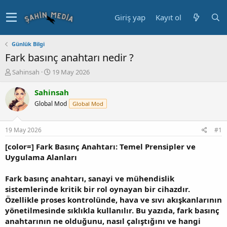
Giriş yap
Kayıt ol
Günlük Bilgi
Fark basınç anahtarı nedir ?
K
B
Sahinsah
19 May 2026
o
a
n
ş
Sahinsah
u
l
Global Mod
Global Mod
y
a
u
n
b
g
19 May 2026
#1
a
ı
ş
ç
[color=] Fark Basınç Anahtarı: Temel Prensipler ve
l
t
Uygulama Alanları
a
a
t
r
Fark basınç anahtarı, sanayi ve mühendislik
a
i
sistemlerinde kritik bir rol oynayan bir cihazdır.
n
h
Özellikle proses kontrolünde, hava ve sıvı akışkanlarının
i
yönetilmesinde sıklıkla kullanılır. Bu yazıda, fark basınç
anahtarının ne olduğunu, nasıl çalıştığını ve hangi