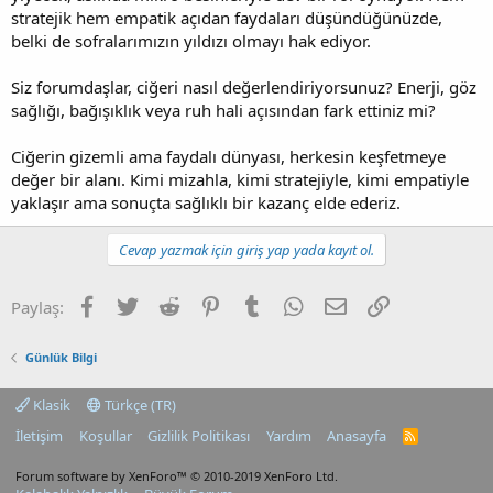
stratejik hem empatik açıdan faydaları düşündüğünüzde,
belki de sofralarımızın yıldızı olmayı hak ediyor.
Siz forumdaşlar, ciğeri nasıl değerlendiriyorsunuz? Enerji, göz
sağlığı, bağışıklık veya ruh hali açısından fark ettiniz mi?
Ciğerin gizemli ama faydalı dünyası, herkesin keşfetmeye
değer bir alanı. Kimi mizahla, kimi stratejiyle, kimi empatiyle
yaklaşır ama sonuçta sağlıklı bir kazanç elde ederiz.
Cevap yazmak için giriş yap yada kayıt ol.
Facebook
Twitter
Reddit
Pinterest
Tumblr
WhatsApp
E-posta
Link
Paylaş:
Günlük Bilgi
Klasik
Türkçe (TR)
İletişim
Koşullar
Gizlilik Politikası
Yardım
Anasayfa
R
S
S
Forum software by XenForo™
© 2010-2019 XenForo Ltd.