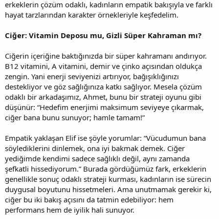
erkeklerin çözüm odaklı, kadınların empatik bakışıyla ve farklı
hayat tarzlarından karakter örnekleriyle keşfedelim.
Ciğer: Vitamin Deposu mu, Gizli Süper Kahraman mı?
Ciğerin içeriğine baktığınızda bir süper kahramanı andırıyor.
B12 vitamini, A vitamini, demir ve çinko açısından oldukça
zengin. Yani enerji seviyenizi artırıyor, bağışıklığınızı
destekliyor ve göz sağlığınıza katkı sağlıyor. Mesela çözüm
odaklı bir arkadaşımız, Ahmet, bunu bir strateji oyunu gibi
düşünür: “Hedefim enerjimi maksimum seviyeye çıkarmak,
ciğer bana bunu sunuyor; hamle tamam!”
Empatik yaklaşan Elif ise şöyle yorumlar: “Vücudumun bana
söylediklerini dinlemek, ona iyi bakmak demek. Ciğer
yediğimde kendimi sadece sağlıklı değil, aynı zamanda
şefkatli hissediyorum.” Burada gördüğümüz fark, erkeklerin
genellikle sonuç odaklı strateji kurması, kadınların ise sürecin
duygusal boyutunu hissetmeleri. Ama unutmamak gerekir ki,
ciğer bu iki bakış açısını da tatmin edebiliyor: hem
performans hem de iyilik hali sunuyor.