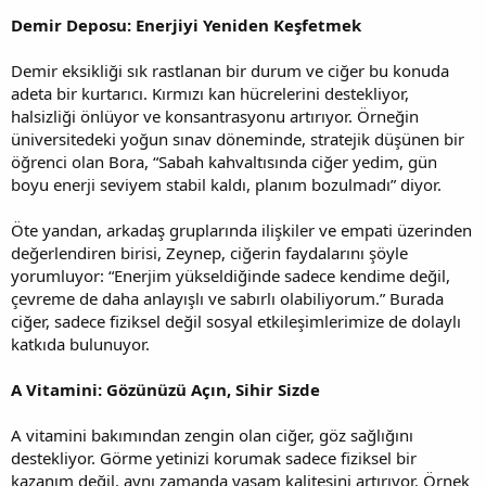
Demir Deposu: Enerjiyi Yeniden Keşfetmek
Demir eksikliği sık rastlanan bir durum ve ciğer bu konuda
adeta bir kurtarıcı. Kırmızı kan hücrelerini destekliyor,
halsizliği önlüyor ve konsantrasyonu artırıyor. Örneğin
üniversitedeki yoğun sınav döneminde, stratejik düşünen bir
öğrenci olan Bora, “Sabah kahvaltısında ciğer yedim, gün
boyu enerji seviyem stabil kaldı, planım bozulmadı” diyor.
Öte yandan, arkadaş gruplarında ilişkiler ve empati üzerinden
değerlendiren birisi, Zeynep, ciğerin faydalarını şöyle
yorumluyor: “Enerjim yükseldiğinde sadece kendime değil,
çevreme de daha anlayışlı ve sabırlı olabiliyorum.” Burada
ciğer, sadece fiziksel değil sosyal etkileşimlerimize de dolaylı
katkıda bulunuyor.
A Vitamini: Gözünüzü Açın, Sihir Sizde
A vitamini bakımından zengin olan ciğer, göz sağlığını
destekliyor. Görme yetinizi korumak sadece fiziksel bir
kazanım değil, aynı zamanda yaşam kalitesini artırıyor. Örnek