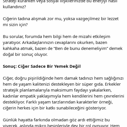
Strateji kurarken veya sosyal ilişkilerinizde bu enerjiyi nasıl
kullandınız?
Ciğerin tadına alışmak zor mu, yoksa vazgeçilmez bir lezzet
mi sizin için?
Bu sorular, forumda hem bilgi hem de mizahi etkileşim
yaratıyor. Arkadaşlarınızın cevaplarını okurken, bazen
kahkaha atmak, bazen de “Ben de bunu denemeliyim” demek
doğal bir sonuç oluyor.
Sonuç: Ciğer Sadece Bir Yemek Değil
Ciğer, doğru pişirildiğinde hem damak tadınızı hem sağlığınızı
hem de yaşam kalitenizi destekleyen bir süper gıda. Erkekler
stratejik planlamalarıyla maksimum faydayı yakalarken,
kadınlar empatik yaklaşımıyla hem kendilerini hem çevrelerini
destekliyor. Farklı yaşam tarzlarından karakterler örneği,
ciğerin herkes için bir katkı sunabileceğini gösteriyor.
Günlük hayatta farkında olmadan göz ardı ettiğimiz bu
yiyecek, aslında mikro besinleriyle dev bir rol oynuyor. Hem