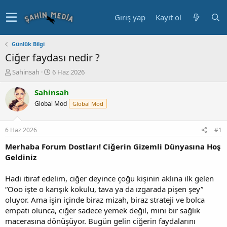
Giriş yap
Kayıt ol
Günlük Bilgi
Ciğer faydası nedir ?
K
B
Sahinsah
6 Haz 2026
o
a
n
ş
Sahinsah
u
l
Global Mod
Global Mod
y
a
u
n
b
g
6 Haz 2026
#1
a
ı
ş
ç
Merhaba Forum Dostları! Ciğerin Gizemli Dünyasına Hoş
l
t
Geldiniz
a
a
t
r
Hadi itiraf edelim, ciğer deyince çoğu kişinin aklına ilk gelen
a
i
“Ooo işte o karışık kokulu, tava ya da ızgarada pişen şey”
n
h
oluyor. Ama işin içinde biraz mizah, biraz strateji ve bolca
i
empati olunca, ciğer sadece yemek değil, mini bir sağlık
macerasına dönüşüyor. Bugün gelin ciğerin faydalarını