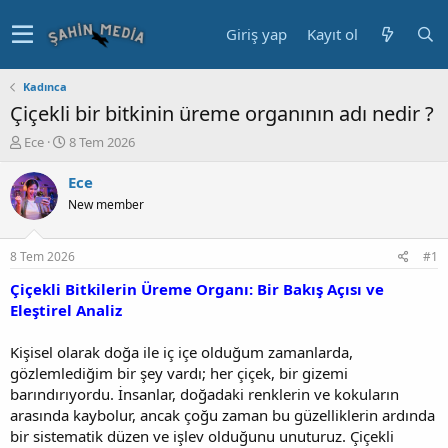
Giriş yap
Kayıt ol
Kadınca
Çiçekli bir bitkinin üreme organının adı nedir ?
K
B
Ece
8 Tem 2026
o
a
n
ş
Ece
u
l
New member
y
a
u
n
b
g
8 Tem 2026
#1
a
ı
ş
ç
Çiçekli Bitkilerin Üreme Organı: Bir Bakış Açısı ve
l
t
Eleştirel Analiz
a
a
t
r
Kişisel olarak doğa ile iç içe olduğum zamanlarda,
a
i
gözlemlediğim bir şey vardı; her çiçek, bir gizemi
n
h
barındırıyordu. İnsanlar, doğadaki renklerin ve kokuların
i
arasında kaybolur, ancak çoğu zaman bu güzelliklerin ardında
bir sistematik düzen ve işlev olduğunu unuturuz. Çiçekli