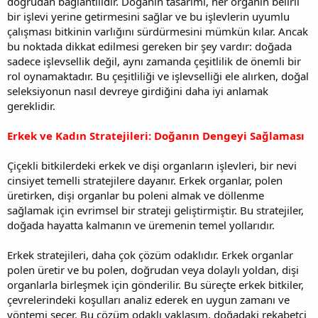
doğrudan bağlantılıdır. Doğanın tasarımı, her organın belirli
bir işlevi yerine getirmesini sağlar ve bu işlevlerin uyumlu
çalışması bitkinin varlığını sürdürmesini mümkün kılar. Ancak
bu noktada dikkat edilmesi gereken bir şey vardır: doğada
sadece işlevsellik değil, aynı zamanda çeşitlilik de önemli bir
rol oynamaktadır. Bu çeşitliliği ve işlevselliği ele alırken, doğal
seleksiyonun nasıl devreye girdiğini daha iyi anlamak
gereklidir.
Erkek ve Kadın Stratejileri: Doğanın Dengeyi Sağlaması
Çiçekli bitkilerdeki erkek ve dişi organların işlevleri, bir nevi
cinsiyet temelli stratejilere dayanır. Erkek organlar, polen
üretirken, dişi organlar bu poleni almak ve döllenme
sağlamak için evrimsel bir strateji geliştirmiştir. Bu stratejiler,
doğada hayatta kalmanın ve üremenin temel yollarıdır.
Erkek stratejileri, daha çok çözüm odaklıdır. Erkek organlar
polen üretir ve bu polen, doğrudan veya dolaylı yoldan, dişi
organlarla birleşmek için gönderilir. Bu süreçte erkek bitkiler,
çevrelerindeki koşulları analiz ederek en uygun zamanı ve
yöntemi seçer. Bu çözüm odaklı yaklaşım, doğadaki rekabetçi