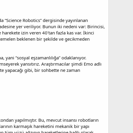
da “Science Robotics” dergisinde yayınlanan
desine yer veriliyor. Bunun iki nedeni var: Birincisi,
arekete izin veren 40'tan fazla kas var. İkinci
htemelen beklenen bir şekilde ve gecikmeden
na, yani “sosyal eşzamanlılığa” odaklanıyor.
eyerek yansıtırız. Araştırmacılar şimdi Emo adlı
tte yapacağı gibi, bir sohbette ne zaman
kondan yapılmıştır. Bu, mevcut insansı robotların
arının karmaşık hareketini mekanik bir yapı
un tüm yüzü ağzının hareketlerine bağlı olarak