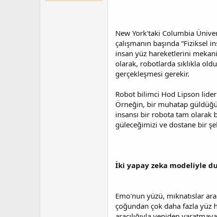
t
r
a
i
n
h
i
New York'taki Columbia Ünivers
çalışmanın başında “Fiziksel in
insan yüz hareketlerini mekani
olarak, robotlarda sıklıkla o
gerçekleşmesi gerekir.
Robot bilimci Hod Lipson liderl
Örneğin, bir muhatap güldüğü
insansı bir robota tam olarak 
güleceğimizi ve dostane bir ş
İki yapay zeka modeliyle 
Emo'nun yüzü, mıknatıslar arac
çoğundan çok daha fazla yüz h
aracılığıyla yeniden yaratmaya