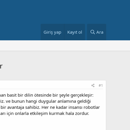
Giriş yap
Kayıt ol
Ara
r
#1
 basit bir dilin ötesinde bir şeyle gerçekleşir:
ririz. ve bunun hangi duygular anlamına geldiği
 bir avantaja sahibiz. Her ne kadar insansı robotlar
rı için onlarla etkileşim kurmak hala zordur.