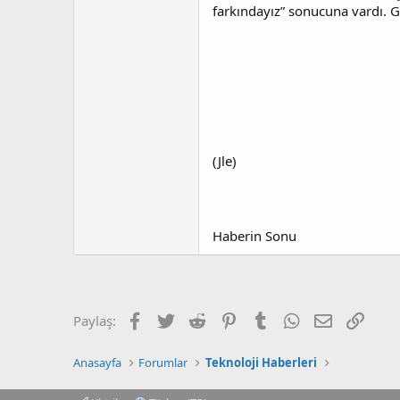
farkındayız” sonucuna vardı. 
(Jle)
Haberin Sonu
Facebook
Twitter
Reddit
Pinterest
Tumblr
WhatsApp
E-posta
Link
Paylaş:
Anasayfa
Forumlar
Teknoloji Haberleri