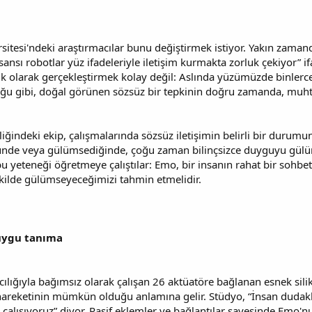
itesi'ndeki araştırmacılar bunu değiştirmek istiyor. Yakın zaman
sansı robotlar yüz ifadeleriyle iletişim kurmakta zorluk çekiyor” ifa
k olarak gerçekleştirmek kolay değil: Aslında yüzümüzde binlerce h
lduğu gibi, doğal görünen sözsüz bir tepkinin doğru zamanda, mu
iğindeki ekip, çalışmalarında sözsüz iletişimin belirli bir durumu
nde veya gülümsediğinde, çoğu zaman bilinçsizce duyguyu gülüms
bu yeteneği öğretmeye çalıştılar: Emo, bir insanın rahat bir sohbe
ekilde gülümseyeceğimizi tahmin etmelidir.
duygu tanıma
ılığıyla bağımsız olarak çalışan 26 aktüatöre bağlanan esnek sili
areketinin mümkün olduğu anlamına gelir. Stüdyo, “İnsan dudakl
 çalışıyoruz” diyor. Pasif eklemler ve bağlantılar sayesinde Emo'n