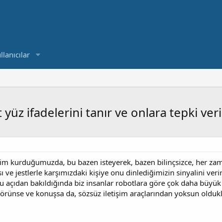
llanıcılar
üz ifadelerini tanır ve onlara tepki veri
şim kurduğumuzda, bu bazen isteyerek, bazen bilinçsizce, her zaman
ı ve jestlerle karşımızdaki kişiye onu dinlediğimizin sinyalini ve
 Bu açıdan bakıldığında biz insanlar robotlara göre çok daha büyük
görünse ve konuşsa da, sözsüz iletişim araçlarından yoksun oldukla