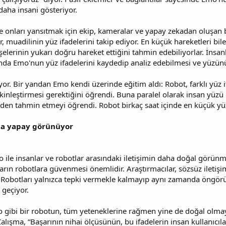
aha insani gösteriyor.
e onları yansıtmak için ekip, kameralar ve yapay zekadan oluşan
 muadilinin yüz ifadelerini takip ediyor. En küçük hareketleri bil
elerinin yukarı doğru hareket ettiğini tahmin edebiliyorlar. İnsanl
da Emo'nun yüz ifadelerini kaydedip analiz edebilmesi ve yüzünün
ıyor. Bir yandan Emo kendi üzerinde eğitim aldı: Robot, farklı yüz
tkinleştirmesi gerektiğini öğrendi. Buna paralel olarak insan yüzü g
en tahmin etmeyi öğrendi. Robot birkaç saat içinde en küçük yüz 
kça yapay görünüyor
 ile insanlar ve robotlar arasındaki iletişimin daha doğal görünmes
arın robotlara güvenmesi önemlidir. Araştırmacılar, sözsüz ileti
r. Robotları yalnızca tepki vermekle kalmayıp aynı zamanda öngö
 geçiyor.
gibi bir robotun, tüm yeteneklerine rağmen yine de doğal olmaya
alışma, “Başarının nihai ölçüsünün, bu ifadelerin insan kullanıcıl