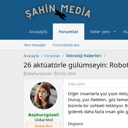
Anasayfa
Forumlar
Neler yeni
Ku
Yeni mesajlar
Forumlarda ara
Anasayfa
Forumlar
Teknoloji Haberleri
26 aktüatörle gülümseyin: Robot y
K
B
Bayburtgüzeli
9 Nis 2024
o
a
n
ş
9 Nis 2024
u
l
Diğer insanlarla yüz yüze ileti
y
a
u
n
Duruş, yüz ifadeleri, göz temas
b
g
bizimle bir sohbeti tetikliyor.
a
ı
giderek daha fazla insan gibi 
Bayburtgüzeli
ş
ç
l
t
Global Mod
Duyuru
a
a
Global Mod