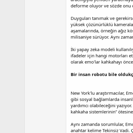
deforme oluyor ve sözde onu d
Duyguları tanımak ve gerekirs
yüksek çözünürlüklü kameralar,
aşamalarında, örneğin ağız köş
milisaniye sürüyor. Aynı zaman
İki yapay zeka modeli kullanıl
ifadeler için hangi motorları e
olarak emo'lar kahkahayı önced
Bir insan robotu bile oldu
New York'lu araştırmacılar, Emo
gibi sosyal bağlamlarda insanl
yardımcı olabileceğini yazıyo
kahkaha sistemlerinin” ötesine
Aynı zamanda sorumlular, Emo 
anahtar kelime Tekinsiz Vadi. Ç