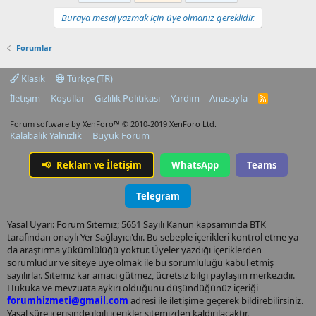
Buraya mesaj yazmak için üye olmanız gereklidir.
Forumlar
Klasik
Türkçe (TR)
İletişim
Koşullar
Gizlilik Politikası
Yardım
Anasayfa
R
S
S
Forum software by XenForo™
© 2010-2019 XenForo Ltd.
Kalabalık Yalnızlık
Büyük Forum
📢
Reklam ve İletişim
WhatsApp
Teams
Telegram
Yasal Uyarı: Forum Sitemiz; 5651 Sayılı Kanun kapsamında BTK
tarafından onaylı Yer Sağlayıcı'dır. Bu sebeple içerikleri kontrol etme ya
da araştırma yükümlülüğü yoktur. Üyeler yazdığı içeriklerden
sorumludur ve siteye üye olmak ile bu sorumluluğu kabul etmiş
sayılırlar. Sitemiz kar amacı gütmez, ücretsiz bilgi paylaşım merkezidir.
Hukuka ve mevzuata aykırı olduğunu düşündüğünüz içeriği
forumhizmeti@gmail.com
adresi ile iletişime geçerek bildirebilirsiniz.
Yasal süre içerisinde ilgili içerikler sitemizden kaldırılacaktır.