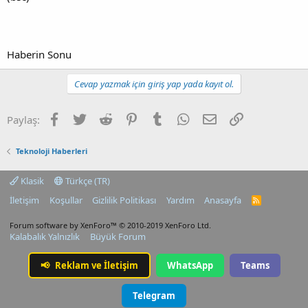
Haberin Sonu
Cevap yazmak için giriş yap yada kayıt ol.
Facebook
Twitter
Reddit
Pinterest
Tumblr
WhatsApp
E-posta
Link
Paylaş:
Teknoloji Haberleri
Klasik
Türkçe (TR)
İletişim
Koşullar
Gizlilik Politikası
Yardım
Anasayfa
R
S
S
Forum software by XenForo™
© 2010-2019 XenForo Ltd.
Kalabalık Yalnızlık
Büyük Forum
📢
Reklam ve İletişim
WhatsApp
Teams
Telegram