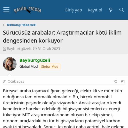
Giriş yap
Kayıt ol
Teknoloji Haberleri
Sürücüsüz arabalar: Araştırmacılar kötü iklim
dengesinden korkuyor
K
B
Bayburtgüzeli
31 Ocak 2023
o
a
n
ş
Bayburtgüzeli
u
l
Global Mod
Global Mod
y
a
u
n
b
g
31 Ocak 2023
#1
a
ı
ş
ç
Bireysel araba taşımacılığının geleceği, elektrikli ve mümkün
l
t
olduğunca tam otomatik olmalıdır: Bu, birçok otomobil
a
a
üreticisinin peşinde olduğu vizyondur. Ancak araçların kendi
t
r
kendilerine hareket edebildiği bilgisayar sistemleri ek enerji
a
i
tüketiyor. MIT araştırmacılarından oluşan bir ekip şimdi,
n
h
otonom araçlardaki bu tür bilgisayarların potansiyel karbon
i
ayak izini hesapladı. Sonuç, teknoloji daha verimli hale gelene