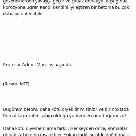
gözeneklerden yavaşça geçer ve çatlak donatıya ulaştığında
korozyona uğrar. Kendi kendini iyileştiren bir betonla bu çok
daha iyi önlenebilir.
Profesör Admir Masic iş başında.
(Resim: MİT)
Bugünün betonu daha kötü diyebilir misiniz? Ve bir noktada
Romalıların zaten sahip olduğu yöntemleri unuttuğumuzu?
Daha kötü diyemem ama farklı. Her şeyden önce, Romalılar
donatısız betonla inşa ettiler. Yükün farklı şekilde dağıtılması