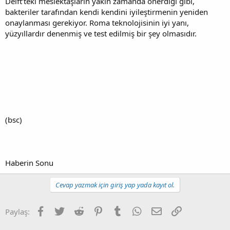
Delft’teki meslektaşların yakın zamanda önerdiği gibi,
bakteriler tarafından kendi kendini iyileştirmenin yeniden
onaylanması gerekiyor. Roma teknolojisinin iyi yanı,
yüzyıllardır denenmiş ve test edilmiş bir şey olmasıdır.
(bsc)
Haberin Sonu
Cevap yazmak için giriş yap yada kayıt ol.
Facebook
Twitter
Reddit
Pinterest
Tumblr
WhatsApp
E-posta
Link
Paylaş: