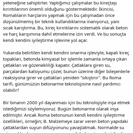
yeteneğine sahiptirler. Yaptığımız çalışmalar bu kireçtaşı
kırıntılarının önemli olduğunu göstermektedir. İkincisi,
Romalıların harçlarını yapmak için bu çalışmadan önce
düşünülmemiş bir teknik kullandıklarına inanıyoruz, yani
sıcak karıştırma. Bu, kireç kırıntılarını sistematik olarak beton
ve harç karışımına dahil etmelerine izin verdi. Ve bu sonuçta
kendi kendini iyileştirme işlevine yol açar.
Yukarıda belirtilen kendi kendini onarma işleviyle, kapalı kireç
topakları, betonda kimyasal bir işlemle zamanla ortaya çıkan
çatlakları ve gözenekliliği kapatır. Çatlaklara giren su,
parçalardan kalsiyumu çözer, bunun üzerine diğer bileşenlerle
reaksiyona girer ve çatlakları yeniden “sıkıştırır”. Bu Roma
tarifi, günümüzün betonarme teknolojisine nasıl yardımcı
olabilir?
Bir binanın 2000 yıl dayanması için bu teknolojiyle inşa etmek
istediğimizi söylemiyoruz. Bugün betonarme olarak inşa
edilmiştir. Ancak Roma betonunun kendi kendini iyileştirme
özellikleri, örneğin; B. Malzemeye zarar veren beton yapıdaki
çatlaklardan suyun difüzyonunu yavaşlatmak. Normalde su