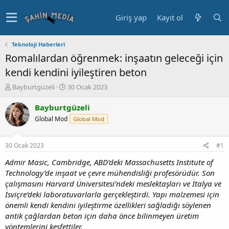
Giriş yap
Kayıt ol
Teknoloji Haberleri
Romalılardan öğrenmek: inşaatın geleceği için
kendi kendini iyileştiren beton
K
B
Bayburtgüzeli
30 Ocak 2023
o
a
n
ş
Bayburtgüzeli
u
l
Global Mod
Global Mod
y
a
u
n
b
g
30 Ocak 2023
#1
a
ı
ş
ç
Admir Masic, Cambridge, ABD’deki Massachusetts Institute of
l
t
Technology’de inşaat ve çevre mühendisliği profesörüdür. Son
a
a
çalışmasını Harvard Üniversitesi’ndeki meslektaşları ve İtalya ve
t
r
İsviçre’deki laboratuvarlarla gerçekleştirdi. Yapı malzemesi için
a
i
önemli kendi kendini iyileştirme özellikleri sağladığı söylenen
n
h
antik çağlardan beton için daha önce bilinmeyen üretim
i
yöntemlerini keşfettiler.