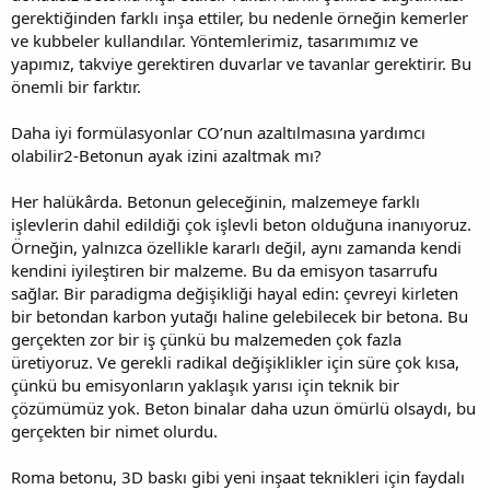
gerektiğinden farklı inşa ettiler, bu nedenle örneğin kemerler
ve kubbeler kullandılar. Yöntemlerimiz, tasarımımız ve
yapımız, takviye gerektiren duvarlar ve tavanlar gerektirir. Bu
önemli bir farktır.
Daha iyi formülasyonlar CO’nun azaltılmasına yardımcı
olabilir2-Betonun ayak izini azaltmak mı?
Her halükârda. Betonun geleceğinin, malzemeye farklı
işlevlerin dahil edildiği çok işlevli beton olduğuna inanıyoruz.
Örneğin, yalnızca özellikle kararlı değil, aynı zamanda kendi
kendini iyileştiren bir malzeme. Bu da emisyon tasarrufu
sağlar. Bir paradigma değişikliği hayal edin: çevreyi kirleten
bir betondan karbon yutağı haline gelebilecek bir betona. Bu
gerçekten zor bir iş çünkü bu malzemeden çok fazla
üretiyoruz. Ve gerekli radikal değişiklikler için süre çok kısa,
çünkü bu emisyonların yaklaşık yarısı için teknik bir
çözümümüz yok. Beton binalar daha uzun ömürlü olsaydı, bu
gerçekten bir nimet olurdu.
Roma betonu, 3D baskı gibi yeni inşaat teknikleri için faydalı