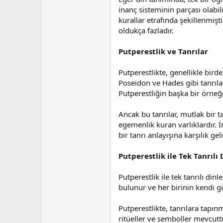
inanç sisteminin parçası olabilir
kurallar etrafında şekillenmiş
oldukça fazladır.
Putperestlik ve Tanrılar
Putperestlikte, genellikle birde
Poseidon ve Hades gibi tanrılar
Putperestliğin başka bir örneği
Ancak bu tanrılar, mutlak bir ta
egemenlik kuran varlıklardır. İn
bir tanrı anlayışına karşılık geli
Putperestlik ile Tek Tanrılı
Putperestlik ile tek tanrılı din
bulunur ve her birinin kendi güc
Putperestlikte, tanrılara tapın
ritüeller ve semboller mevcuttur