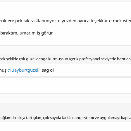
eriklere pek sık rastlanmıyor, o yüzden ayrıca teşekkür etmek ist
bıraktım, umarım iş görür
decek şekilde çok güzel denge kurmuşsun İçerik profesyonel seviyede hazırla
lmuş
@Bayburtgüzeli
, sağ ol
 bağlamda sıkça tartışılan, çok sayıda farklı inanç sistemi ve uygulamayı kaps