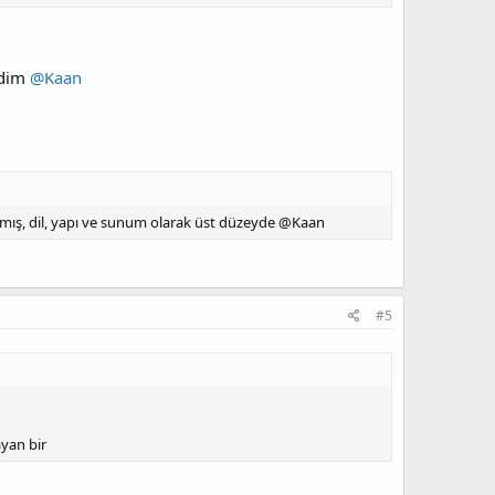
edim
@Kaan
nmış, dil, yapı ve sunum olarak üst düzeyde @Kaan
#5
ayan bir