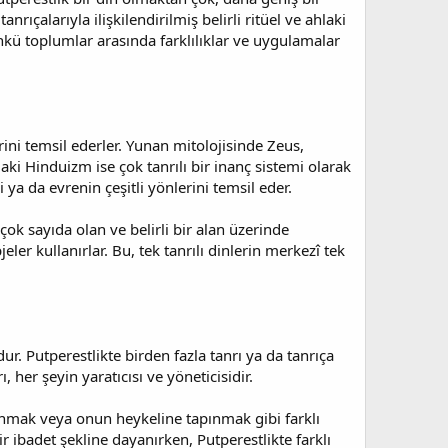
nrıçalarıyla ilişkilendirilmiş belirli ritüel ve ahlaki
ünkü toplumlar arasında farklılıklar ve uygulamalar
erini temsil ederler. Yunan mitolojisinde Zeus,
ki Hinduizm ise çok tanrılı bir inanç sistemi olarak
ya da evrenin çeşitli yönlerini temsil eder.
 çok sayıda olan ve belirli bir alan üzerinde
ler kullanırlar. Bu, tek tanrılı dinlerin merkezî tek
dur. Putperestlikte birden fazla tanrı ya da tanrıça
, her şeyin yaratıcısı ve yöneticisidir.
 sunmak veya onun heykeline tapınmak gibi farklı
bir ibadet şekline dayanırken, Putperestlikte farklı