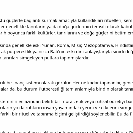
tü güçlerle bağlantı kurmak amacıyla kullandıkları ritüelleri, sembo
er genellikle tanrıların ya da doğa güçlerinin temsili olarak kabul e
 Tarih boyunca farklı kültürler, tanrılarını ve doğa güçlerini betimle
asında genellikle eski Yunan, Roma, Mısır, Mezopotamya, Hindista
ak putperestlik yalnızca Batı'nın eski dini anlayışlarıyla sınırlı de
a tanrıları simgeleyen putlara tapınmışlardır.
rılı bir inanç sistemi olarak görülür. Her ne kadar tapınanlar, genelli
salar da, bu durum Putperestliği tam anlamıyla bir din olarak ta
steminin en azından belirli bir moral, etik veya ruhsal öğretiyi barı
ıların ya da ruhların insan yaşamındaki yerini ve etkilerini simgele
rklı bir ritüel ve tapınma biçimi geliştirdiği söylenebilir. Bu da P
reti ya da uygulama şeklinin bulunması gerektiği kabul edilirse, P