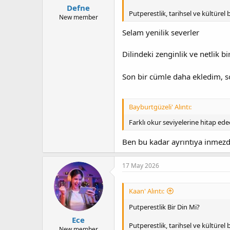
Defne
Putperestlik, tarihsel ve kültürel
New member
Selam yenilik severler
Dilindeki zenginlik ve netlik bi
Son bir cümle daha ekledim, 
Bayburtgüzeli' Alıntı:
Farklı okur seviyelerine hitap e
Ben bu kadar ayrıntıya inme
17 May 2026
Kaan' Alıntı:
Putperestlik Bir Din Mi?
Ece
Putperestlik, tarihsel ve kültürel
New member