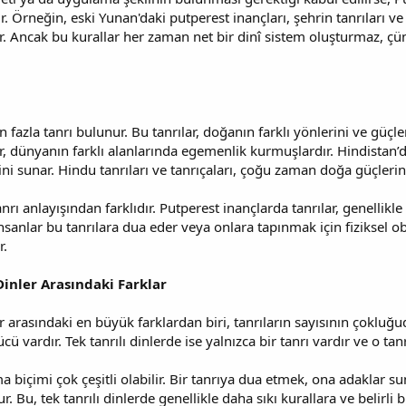
. Örneğin, eski Yunan'daki putperest inançları, şehrin tanrıları ve ta
tir. Ancak bu kurallar her zaman net bir dinî sistem oluşturmaz, ç
n fazla tanrı bulunur. Bu tanrılar, doğanın farklı yönlerini ve güçl
, dünyanın farklı alanlarında egemenlik kurmuşlardır. Hindistan’da
ni sunar. Hindu tanrıları ve tanrıçaları, çoğu zaman doğa güçlerini 
nrı anlayışından farklıdır. Putperest inançlarda tanrılar, genellikle
sanlar bu tanrılara dua eder veya onlara tapınmak için fiziksel obje
r.
 Dinler Arasındaki Farklar
ler arasındaki en büyük farklardan biri, tanrıların sayısının çokluğu
ü vardır. Tek tanrılı dinlerde ise yalnızca bir tanrı vardır ve o tanrı
ma biçimi çok çeşitli olabilir. Bir tanrıya dua etmek, ona adaklar
. Bu, tek tanrılı dinlerde genellikle daha sıkı kurallara ve belirli 