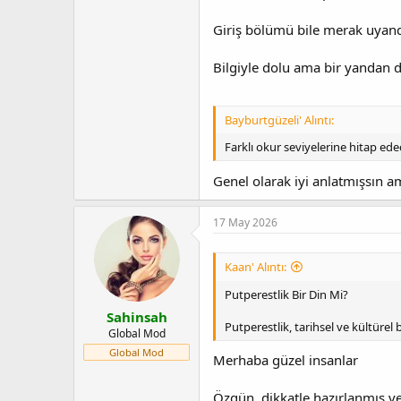
Giriş bölümü bile merak uyandı
Bilgiyle dolu ama bir yandan d
Bayburtgüzeli' Alıntı:
Farklı okur seviyelerine hitap e
Genel olarak iyi anlatmışsın 
17 May 2026
Kaan' Alıntı:
Putperestlik Bir Din Mi?
Sahinsah
Putperestlik, tarihsel ve kültürel
Global Mod
Global Mod
Merhaba güzel insanlar
Özgün, dikkatle hazırlanmış ve 