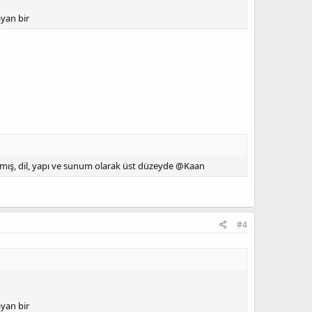
ayan bir
nmış, dil, yapı ve sunum olarak üst düzeyde @Kaan
#4
ayan bir