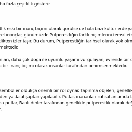
a fazla çeşitlilik gösterir.
k eski bir inanç biçimi olarak görülse de hala bazı kültürlerde 
rel inançlar, günümüzde Putperestliğin farklı biçimlerini temsil et
likten izler taşır. Bu durum, Putperestliğin tarihsel olarak yok o
mektedir.
nları, daha çok doğa ile uyumlu yaşamı vurgulayan, evrende bir 
 bir inanç biçimi olarak insanlar tarafından benimsenmektedir.
 semboller oldukça önemli bir rol oynar. Tapınma objeleri, genellikl
en ya da ahşaptan yapılabilir. Putlar, inananları ruhsal anlamda bir
bu putlar, Batılı dinler tarafından genellikle putperestlik olarak de
.