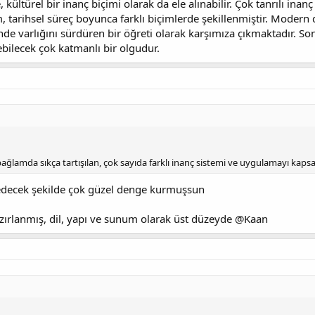
, kültürel bir inanç biçimi olarak da ele alınabilir. Çok tanrılı ina
m, tarihsel süreç boyunca farklı biçimlerde şekillenmiştir. Modern d
çinde varlığını sürdüren bir öğreti olarak karşımıza çıkmaktadır. S
ebilecek çok katmanlı bir olgudur.
 bağlamda sıkça tartışılan, çok sayıda farklı inanç sistemi ve uygulamayı kaps
p edecek şekilde çok güzel denge kurmuşsun
azırlanmış, dil, yapı ve sunum olarak üst düzeyde @Kaan