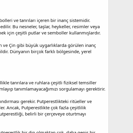
lleri ve tanrıları içeren bir inanç sistemidir.
dilir. Bu nesneler, taşlar, heykeller, resimler veya
mek için çeşitli putlar ve semboller kullanmışlardır.
n ve Çin gibi büyük uygarlıklarda görülen inanç
ğildir. Dünyanın birçok farklı bölgesinde, yerel
kle tanrılara ve ruhlara çeşitli fiziksel temsiller
nımlayıp tanımlamayacağımızı sorgulamayı gerektirir.
ndırması gerekir. Putperestlikteki ritüeller ve
r. Ancak, Putperestlikte çok fazla çeşitlilik
utperestliği, belirli bir çerçeveye oturtmayı
utperestlik bir din olmaktan çok, daha geniş bir