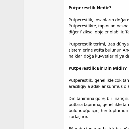
t
r
a
i
Putperestlik Nedir?
n
h
i
Putperestlik, insanların doğaüs
Putperestlikte, tapınılan nesnel
diğer fiziksel objeler olabilir.
Putperestlik terimi, Batı düny
sistemlerine atıfta bulunur. Anc
halklar, doğa kuvvetlerini ya d
Putperestlik Bir Din Midir?
Putperestlik, genellikle çok tan
aracılığıyla adaklar sunmuş ol
Din tanımına göre, bir inanç si
putlara tapınma, genellikle tanr
bulunduğu için, her toplumun fa
zorlaştırır.
Eğer din tanımında, tek bir öğ