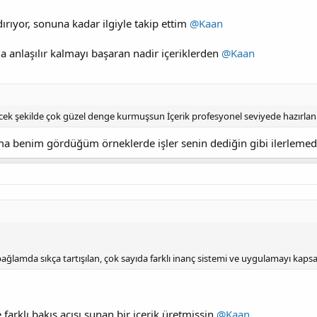
rıyor, sonuna kadar ilgiyle takip ettim
@Kaan
a anlaşılır kalmayı başaran nadir içeriklerden
@Kaan
decek şekilde çok güzel denge kurmuşsun İçerik profesyonel seviyede hazırla
ama benim gördüğüm örneklerde işler senin dediğin gibi ilerleme
 bağlamda sıkça tartışılan, çok sayıda farklı inanç sistemi ve uygulamayı kaps
farklı bakış açısı sunan bir içerik üretmişsin
@Kaan