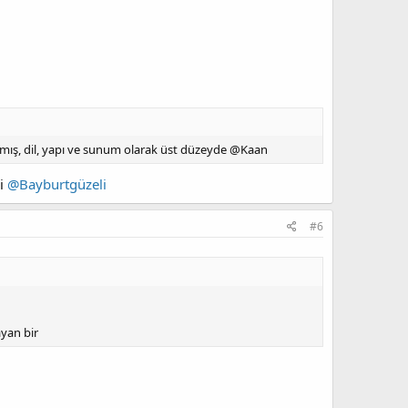
nmış, dil, yapı ve sunum olarak üst düzeyde @Kaan
di
@Bayburtgüzeli
#6
ayan bir