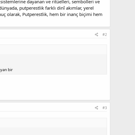
nç sistemlerine dayanan ve ritüelleri, sembolleri ve
ünyada, putperestlik farklı dinî akımlar, yerel
onuç olarak, Putperestlik, hem bir inanç biçimi hem
#2
ayan bir
#3