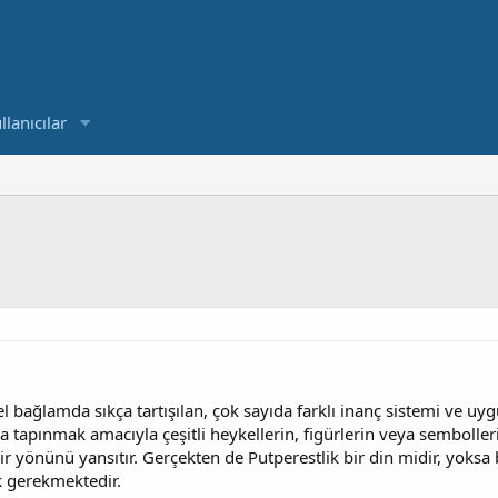
llanıcılar
rel bağlamda sıkça tartışılan, çok sayıda farklı inanç sistemi ve u
ra tapınmak amacıyla çeşitli heykellerin, figürlerin veya semboller
bir yönünü yansıtır. Gerçekten de Putperestlik bir din midir, yoksa
k gerekmektedir.