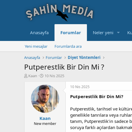
Anasayfa
Forumlar
Neler yeni
Ku
Yeni mesajlar
Forumlarda ara
Anasayfa
Forumlar
Diyet Yöntemleri
Putperestlik Bir Din Mi ?
K
B
Kaan
10 Nis 2025
o
a
n
ş
10 Nis 2025
u
l
Putperestlik Bir Din Mi?
y
a
u
n
b
g
Putperestlik, tarihsel ve kültü
a
ı
genellikle tanrılara veya ruhla
Kaan
ş
ç
tanım, Putperestlik'in sadece 
l
t
New member
soruya farklı açılardan bakma
a
a