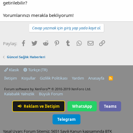
getirilebilir?
Yorumlarınızı merakla bekliyorum!
Cevap yazmak için giriş yap yada kayıt ol.
Facebook
Twitter
Reddit
Pinterest
Tumblr
WhatsApp
E-posta
Link
Paylaş:
Güncel Sağlık Haberleri
Klasik
Türkçe (TR)
İletişim
Koşullar
Gizlilik Politikası
Yardım
Anasayfa
R
S
S
Forum software by XenForo™
© 2010-2019 XenForo Ltd.
Kalabalık Yalnızlık
Büyük Forum
📢
Reklam ve İletişim
WhatsApp
Teams
Telegram
Yasal Uyarı: Forum Sitemiz; 5651 Sayılı Kanun kapsamında BTK