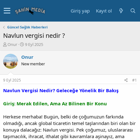
Giriş yap
Kayıt ol
Güncel Sağlık Haberleri
Navlun vergisi nedir ?
K
B
Onur
9 Eyl 2025
o
a
n
ş
Onur
u
l
New member
y
a
u
n
b
g
9 Eyl 2025
#1
a
ı
ş
ç
Navlun Vergisi Nedir? Geleceğe Yönelik Bir Bakış
l
t
a
a
Giriş: Merak Edilen, Ama Az Bilinen Bir Konu
t
r
a
i
Herkese merhaba! Bugün, belki de çoğumuzun farkında
n
h
olmadığı, ancak global ticaretin temel taşlarından biri olan bir
i
konuya dalacağız: Navlun vergisi. Pek çoğumuz, uluslararası
taşımacılık, ihracat, ithalat gibi kavramlara aşinayız, ama