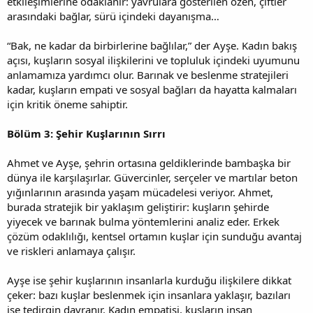
etkileşimlerine odaklanır: yavrulara gösterilen özen, çiftler
arasındaki bağlar, sürü içindeki dayanışma…
“Bak, ne kadar da birbirlerine bağlılar,” der Ayşe. Kadın bakış
açısı, kuşların sosyal ilişkilerini ve topluluk içindeki uyumunu
anlamamıza yardımcı olur. Barınak ve beslenme stratejileri
kadar, kuşların empati ve sosyal bağları da hayatta kalmaları
için kritik öneme sahiptir.
Bölüm 3: Şehir Kuşlarının Sırrı
Ahmet ve Ayşe, şehrin ortasına geldiklerinde bambaşka bir
dünya ile karşılaşırlar. Güvercinler, serçeler ve martılar beton
yığınlarının arasında yaşam mücadelesi veriyor. Ahmet,
burada stratejik bir yaklaşım geliştirir: kuşların şehirde
yiyecek ve barınak bulma yöntemlerini analiz eder. Erkek
çözüm odaklılığı, kentsel ortamın kuşlar için sunduğu avantaj
ve riskleri anlamaya çalışır.
Ayşe ise şehir kuşlarının insanlarla kurduğu ilişkilere dikkat
çeker: bazı kuşlar beslenmek için insanlara yaklaşır, bazıları
ise tedirgin davranır. Kadın empatisi, kuşların insan