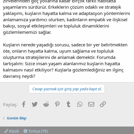
zirvelerinden göç yollarına kadar birçok farklı habitatta
yaşamlarını sürdürür. Erkeklerin çözüm odaklı ve stratejik
yaklaşımı, kuşların hayatta kalma ve adaptasyon yöntemlerini
anlamamıza yardımcı olurken, kadınların empatik ve ilişkisel
bakışı, sosyal etkileşimleri ve topluluk dinamiklerini
gözlemlememizi sağlar.
Kuşların nerede yaşadığı sorusu, sadece bir yer belirtmekten
öte, onların hayatta kalma, uyum sağlama ve topluluk
oluşturma stratejilerini de anlamak demektir. Forumda
tartışalım: Sizce insan yaşam alanlarımız kuşların hayatta
kalmasını nasıl etkiliyor? Kuşlarla gözlemlediğiniz en ilginç
davranış neydi?
Cevap yazmak için giriş yap yada kayıt ol.
Facebook
Twitter
Reddit
Pinterest
Tumblr
WhatsApp
E-posta
Link
Paylaş:
Günlük Bilgi
Klasik
Türkçe (TR)