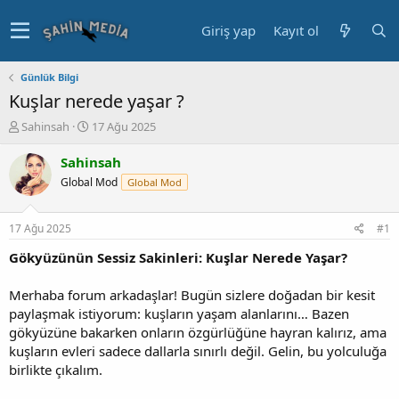
Giriş yap
Kayıt ol
Günlük Bilgi
Kuşlar nerede yaşar ?
K
B
Sahinsah
17 Ağu 2025
o
a
n
ş
Sahinsah
u
l
Global Mod
Global Mod
y
a
u
n
b
g
17 Ağu 2025
#1
a
ı
ş
ç
Gökyüzünün Sessiz Sakinleri: Kuşlar Nerede Yaşar?
l
t
a
a
Merhaba forum arkadaşlar! Bugün sizlere doğadan bir kesit
t
r
paylaşmak istiyorum: kuşların yaşam alanlarını… Bazen
a
i
gökyüzüne bakarken onların özgürlüğüne hayran kalırız, ama
n
h
kuşların evleri sadece dallarla sınırlı değil. Gelin, bu yolculuğa
i
birlikte çıkalım.